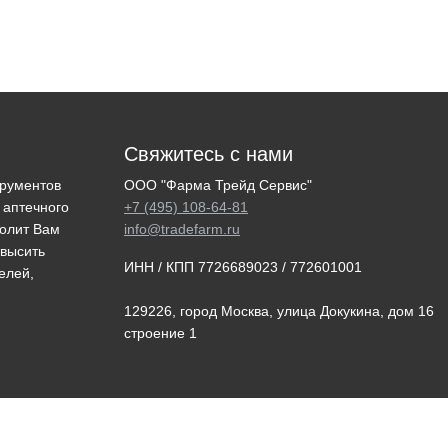
Свяжитесь с нами
трументов
ООО "Фарма Трейд Сервис"
 аптечного
+7 (495) 108-64-81
волит Вам
info@tradefarm.ru
овысить
ИНН / КПП 7726689023 / 772601001
елей,
129226, город Москва, улица Докукина, дом 16
строение 1