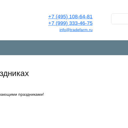
+7 (495) 108-64-81
+7 (999) 333-46-75
info@tradefarm.ru
здниках
упающими праздниками!