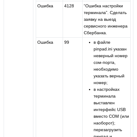
Ошибка
4128
“Ошибка настройки
терминала”. Сделать
заявку на выезд
сервисного инженера
Сбербанка.
Ошибка
99
в файле
pinpad.ini указан
неверный номер
сом-порта,
необходимо
указать верный
номер;
в настройках
терминала
выставлен
интерфейс USB
вместо COM (или
наоборот);
перезагрузить
пинпад и