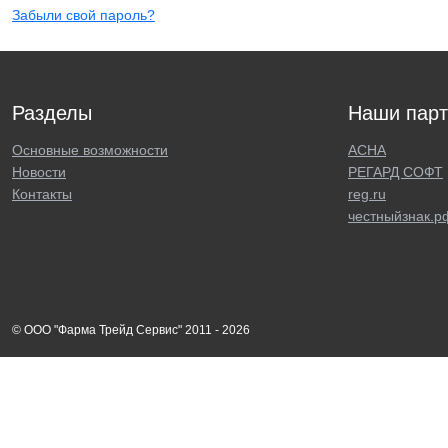
Забыли свой пароль?
Разделы
Наши пар
Основные возможности
АСНА
Новости
РЕГАРД СОФТ
Контакты
reg.ru
честныйзнак.р
© ООО "Фарма Трейд Сервис" 2011 - 2026