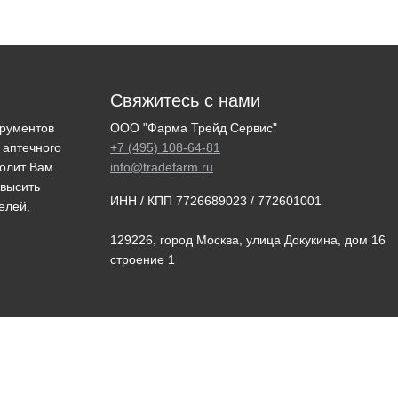
Свяжитесь с нами
трументов
ООО "Фарма Трейд Сервис"
 аптечного
+7 (495) 108-64-81
волит Вам
info@tradefarm.ru
овысить
ИНН / КПП 7726689023 / 772601001
елей,
129226, город Москва, улица Докукина, дом 16
строение 1